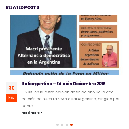
RELATED
POSTS
ItaliArgentina – Edición Especial 2013
20
(más…)
May
read more